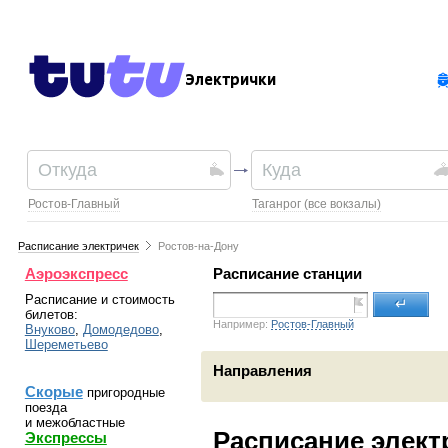
Электрички
Ростов-Главный
Таганрог (все вокзалы)
Расписание электричек
Ростов-на-Дону
Аэроэкспресс
Расписание станции
Расписание и стоимость
↵
билетов:
Например:
Ростов-Главный
Внуково
,
Домодедово
,
Шереметьево
Направления
Скорые
пригородные
поезда
и межобластные
Расписание элект
Экспрессы