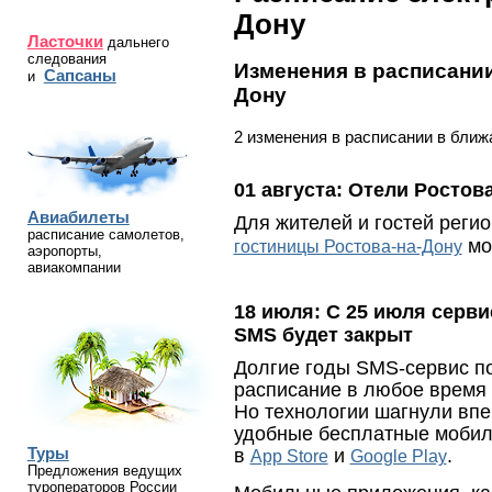
Дону
Ласточки
дальнего
следования
Изменения в расписании
Сапсаны
и
Дону
2 изменения в расписании в ближ
01 августа:
Отели Ростова
Авиабилеты
Для жителей и гостей реги
расписание самолетов,
мож
гостиницы Ростова-на-Дону
аэропорты,
авиакомпании
18 июля:
С 25 июля серви
SMS будет закрыт
Долгие годы SMS-сервис п
расписание в любое время 
Но технологии шагнули впер
удобные бесплатные мобил
Туры
в
и
.
App Store
Google Play
Предложения ведущих
туроператоров России