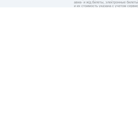
авиа- и ж/д билеты, электронные билет
и их стоимость указана с учетом серви
на шаге подтверждения заказа.
Политик
При использовании материалов ссылка
на сайт
Туту.ру
обязательна.